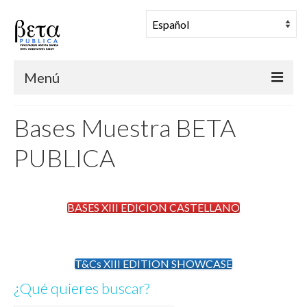
Menú
BETA PUBLICA
Bases Muestra BETA
Muestra Coreográfica
PUBLICA
Una Mañana en Danza
Comunidad
BASES XIII EDICION CASTELLANO
Archivo
Noticias
T&Cs XIII EDITION SHOWCASE
¿Qué quieres buscar?