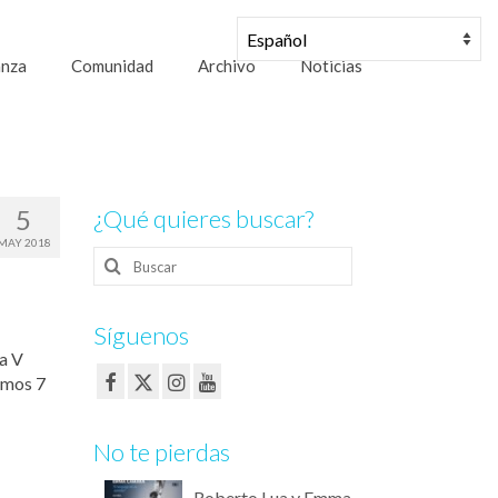
anza
Comunidad
Archivo
Noticias
5
¿Qué quieres buscar?
MAY 2018
Buscar
por:
Síguenos
ta V
emos 7
No te pierdas
Roberto Lua y Emma