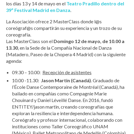
los días 13 y 14 de mayo en el
Teatro Pradillo dentro del
39º Festival Madrid en Danza
.
La Asociación ofrece 2 MasterClass donde l@s
coreógraf@s compartirán su experiencia y un trozo de su
coreografía.
Las MasterClass son el
Domingo 12 de mayo, de 10.00 a
13.30
, en la Sede de la Compañía Nacional de Danza
(Matadero, Paseo de la Chopera 4 Madrid) con la siguiente
agenda:
09.30 – 10.00:
Recepción de asistentes
10.00 -11.30:
Jason Martin (Canadá)
. Graduado de
l’École Danse Contemporaine de Montréal (Canadá), ha
bailado en compañías como Compagnie Marie
Chouinard y Daniel Léveillé Danse. En 2016, fundó
ENTITEY/jason martin, creando coreografías que
exploran la resiliencia e interdependencia humana.
Coreógrafo y profesor internacional, colaborando con
instituciones como Taller Coreográfico UNAM
(México), Ballet Metropolitano de Medellín (Colombia)