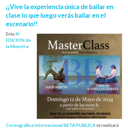
¡¡Vive la experiencia única de bailar en
clase lo que luego verás bailar en el
escenario!!
Esta
XI
EDICION de
la Muestra
Coreográfica Internacional BETA PUBLICA
se realizará