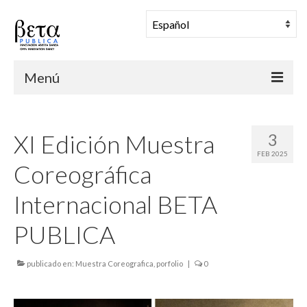
Menú
BETA PUBLICA
XI Edición Muestra
3
Muestra Coreográfica
FEB 2025
Coreográfica
Una Mañana en Danza
Internacional BETA
Comunidad
PUBLICA
Archivo
Noticias
publicado en:
Muestra Coreografica
,
porfolio
|
0