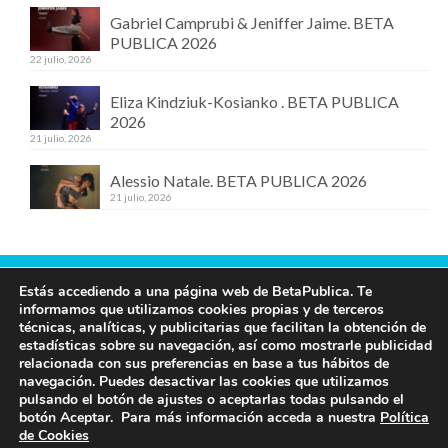
Gabriel Camprubi & Jeniffer Jaime. BETA
PUBLICA 2026
22 julio, 2026
Eliza Kindziuk-Kosianko . BETA PUBLICA
2026
21 julio, 2026
Alessio Natale. BETA PUBLICA 2026
21 julio, 2026
Estás accediendo a una página web de BetaPublica. Te
Contacta con nosotros
informamos que utilizamos cookies propias y de terceros
técnicas, analíticas, y publicitarias que facilitan la obtención de
609 19 97 00
estadísticas sobre su navegación, así como mostrarle publicidad
info@betapublica.org
relacionada con sus preferencias en base a tus hábitos de
navegación. Puedes desactivar las cookies que utilizamos
© Beta Publica -
Aviso Legal y de privacidad
pulsando el botón de ajustes o aceptarlas todas pulsando el
botón Aceptar. Para más información acceda a nuestra
Política
de Cookies