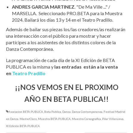
ANDRES GARCIA MARTINEZ
. "De Ma Ville ..." /
MARSELLA. Seleccionado PRO.BETA para la Muestra
2024. Bailará los días 13 y 14 en el Teatro Pradillo.
Además de bailar sus piezas los/las creadores/as realizarán
una intereacción con el público para mostrar y hacer
partícipes a los asistentes de los distintos colores de la
Danza Contemporánea.
La programación de cada día de la XI Edición de BETA
PUBLICA es la misma y
las entradas están a la venta
en
Teatro Pradillo
¡¡NOS VEMOS EN EL PROXIMO
AÑO EN BETA PUBLICA!!
Asociacion BETA PUBLICA
,
Beta Publica
,
Danza
,
Danza Contemporanea
,
Festival Madrid
en Danza
,
MasterClass
,
Muestra BETA PUBLICA
,
Muestra Coreografica
,
Pilar Villanueva
,
XI Edición BETA PUBLICA