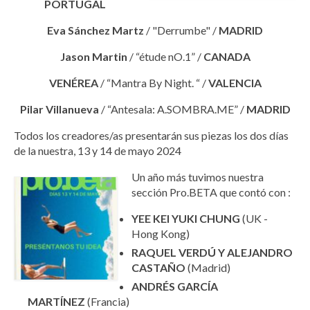
PORTUGAL
Eva Sánchez
Martz
/ "Derrumbe" /
MADRID
Jason Martin
/ “étude nO.1” /
CANADA
VENÉREA
/ “Mantra By Night. “ /
VALENCIA
Pilar Villanueva
/ “Antesala: A.SOMBRA.ME” /
MADRID
Todos los creadores/as presentarán sus piezas los dos días
de la nuestra, 13 y 14 de mayo 2024
Un año más tuvimos nuestra
sección Pro.BETA que contó con :
YEE KEI YUKI CHUNG
(UK -
Hong Kong)
RAQUEL VERDÚ Y ALEJANDRO
CASTAÑO
(Madrid)
ANDRÉS GARCÍA
MARTÍNEZ
(Francia)