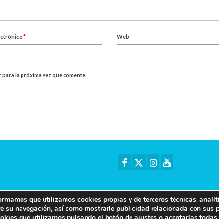
ectrónico
*
Web
 para la próxima vez que comente.
rmamos que utilizamos cookies propias y de terceros técnicas, analíti
bre su navegación, así como mostrarle publicidad relacionada con sus 
ookies que utilizamos pulsando el botón de ajustes o aceptarlas todas