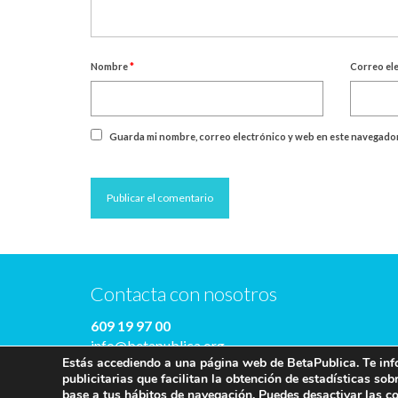
Nombre
*
Correo el
Guarda mi nombre, correo electrónico y web en este navegador
Contacta con nosotros
609 19 97 00
info@betapublica.org
Estás accediendo a una página web de BetaPublica. Te info
© Beta Publica -
Aviso Legal y de privacidad
publicitarias que facilitan la obtención de estadísticas so
base a tus hábitos de navegación. Puedes desactivar las c