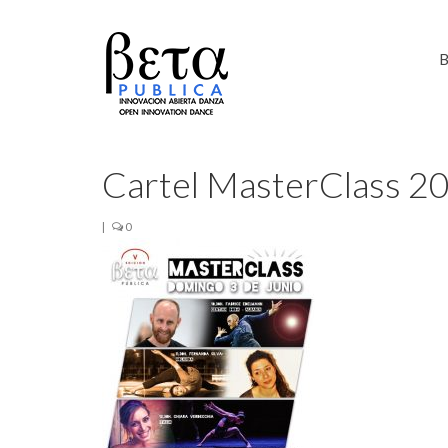
B
Cartel MasterClass 2
|
0