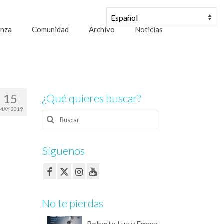
anza
Comunidad
Archivo
Noticias
15
¿Qué quieres buscar?
MAY 2019
Buscar
por:
Síguenos
No te pierdas
Roberto Lua y Emma