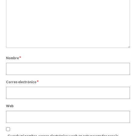
Nombre
*
Correo electrónico
*
Web
Guarda mi nombre, correo electrónico y web en este navegador para la