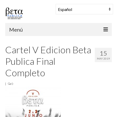
Menú
BETA PUBLICA
Cartel V Edicion Beta
15
Muestra Coreográfica
Publica Final
MAY 2019
Una Mañana en Danza
Completo
Comunidad
|
0
Archivo
Noticias