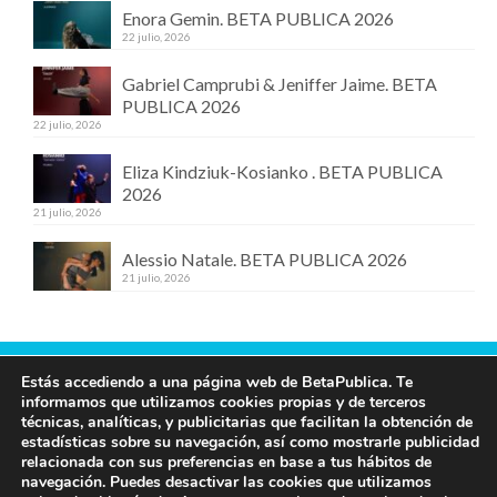
Enora Gemin. BETA PUBLICA 2026
22 julio, 2026
Gabriel Camprubi & Jeniffer Jaime. BETA
PUBLICA 2026
22 julio, 2026
Eliza Kindziuk-Kosianko . BETA PUBLICA
2026
21 julio, 2026
Alessio Natale. BETA PUBLICA 2026
21 julio, 2026
Estás accediendo a una página web de BetaPublica. Te
Contacta con nosotros
informamos que utilizamos cookies propias y de terceros
técnicas, analíticas, y publicitarias que facilitan la obtención de
609 19 97 00
estadísticas sobre su navegación, así como mostrarle publicidad
info@betapublica.org
relacionada con sus preferencias en base a tus hábitos de
navegación. Puedes desactivar las cookies que utilizamos
© Beta Publica -
Aviso Legal y de privacidad