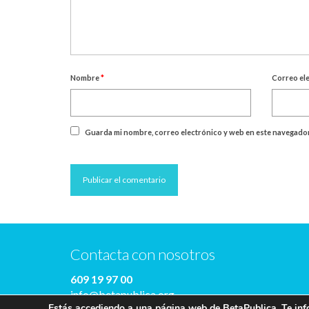
Nombre
*
Correo el
Guarda mi nombre, correo electrónico y web en este navegador
Contacta con nosotros
609 19 97 00
info@betapublica.org
Estás accediendo a una página web de BetaPublica. Te info