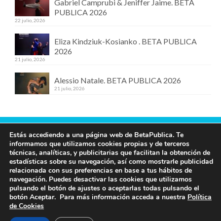
Gabriel Camprubi & Jeniffer Jaime. BETA
PUBLICA 2026
22 julio, 2026
Eliza Kindziuk-Kosianko . BETA PUBLICA
2026
21 julio, 2026
Alessio Natale. BETA PUBLICA 2026
21 julio, 2026
Estás accediendo a una página web de BetaPublica. Te
Contacta con nosotros
informamos que utilizamos cookies propias y de terceros
técnicas, analíticas, y publicitarias que facilitan la obtención de
609 19 97 00
estadísticas sobre su navegación, así como mostrarle publicidad
info@betapublica.org
relacionada con sus preferencias en base a tus hábitos de
navegación. Puedes desactivar las cookies que utilizamos
© Beta Publica -
Aviso Legal y de privacidad
pulsando el botón de ajustes o aceptarlas todas pulsando el
botón Aceptar. Para más información acceda a nuestra
Política
de Cookies