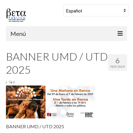
Menú
BETA PUBLICA
BANNER UMD / UTD
6
Muestra Coreográfica
2025
NOV 2024
Una Mañana en Danza
|
0
Comunidad
Archivo
Noticias
BANNER UMD / UTD 2025