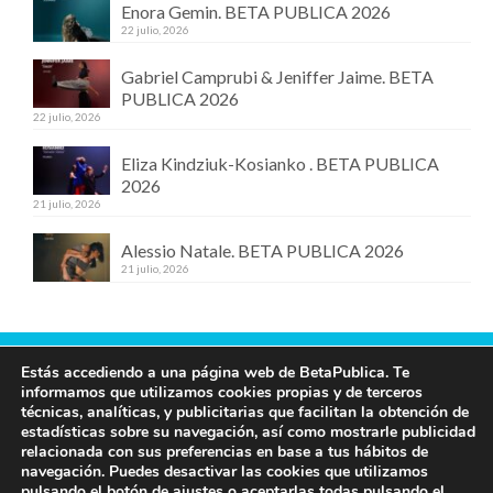
Enora Gemin. BETA PUBLICA 2026
22 julio, 2026
Gabriel Camprubi & Jeniffer Jaime. BETA
PUBLICA 2026
22 julio, 2026
Eliza Kindziuk-Kosianko . BETA PUBLICA
2026
21 julio, 2026
Alessio Natale. BETA PUBLICA 2026
21 julio, 2026
Estás accediendo a una página web de BetaPublica. Te
Contacta con nosotros
informamos que utilizamos cookies propias y de terceros
técnicas, analíticas, y publicitarias que facilitan la obtención de
609 19 97 00
estadísticas sobre su navegación, así como mostrarle publicidad
info@betapublica.org
relacionada con sus preferencias en base a tus hábitos de
navegación. Puedes desactivar las cookies que utilizamos
© Beta Publica -
Aviso Legal y de privacidad
pulsando el botón de ajustes o aceptarlas todas pulsando el