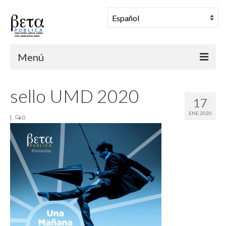
Menú
BETA PUBLICA
sello UMD 2020
17
Muestra Coreográfica
ENE 2020
|
0
Una Mañana en Danza
Comunidad
Archivo
Noticias