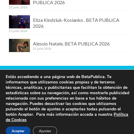
PUBLICA 2026
22 julio, 2026
Eliza Kindziuk-Kosianko . BETA PUBLICA
2026
21 julio, 2026
Alessio Natale. BETA PUBLICA 2026
21 julio, 2026
Estás accediendo a una página web de BetaPublica. Te
Contacta con nosotros
informamos que utilizamos cookies propias y de terceros
técnicas, analíticas, y publicitarias que facilitan la obtención de
609 19 97 00
estadísticas sobre su navegación, así como mostrarle publicidad
info@betapublica.org
relacionada con sus preferencias en base a tus hábitos de
navegación. Puedes desactivar las cookies que utilizamos
© Beta Publica -
Aviso Legal y de privacidad
pulsando el botón de ajustes o aceptarlas todas pulsando el
botón Aceptar. Para más información acceda a nuestra
Política
de Cookies
Aceptar
Ajustes