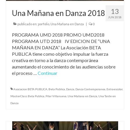
13
Una Mañana en Danza 2018
JUN 2018
publicado en:
porfolio
,
Una Mañana en Danza
|
0
PROGRAMA UMD 2018 PROMO UMD2018
PROGRAMA UTD 2018 IV EDICION DE “UNA
MAÑANA EN DANZA” La Asociación BETA
PUBLICA tiene como objetivo impulsar la fuerza
creativa en torno a la danza contemporánea
aumentando el conocimiento de las audiencias sobre
el proceso …
Continuar
Asociacion BETA PUBLICA
,
Beta Publica
,
Danza
,
Danza Contemporanea
,
Extraescolar
,
MasterClass Beta Publica
,
Pilar Villanueva
,
Una Mañana en Danza
,
Una Tarde en
Danza