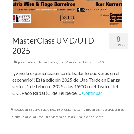
8
MasterClass UMD/UTD
ENE 2025
2025
publicado en:
Novedades
,
Una Mañana en Danza
|
0
¡¡Vive la experiencia única de bailar lo que verás en el
escenario!! Esta edición 2025 de Una Tarde en Danza
será el 1 de febrero 2025 a las 19.00 en el Teatro del
C.C. Paco Rabal (C. de Felipe de …
Continuar
Asociacion BETA PUBLICA
,
Beta Publica
,
Danza Contemporanea
,
MasterClass Beta
Publica
,
Pilar Villanueva
,
Una Mañana en Danza
,
Una Tarde en Danza