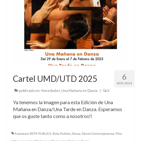
6
Cartel UMD/UTD 2025
NOV 2024
publicado en:
Novedades
,
Una Mañana en Danza
|
0
Ya tenemos la imagen para esta Edición de Una
Mañana en Danza/Una Tarde en Danza. Esperamos
que os guste tanto como a nosotros!!
Asociacion BETA PUBLICA
,
Beta Publica
,
Danza
,
Danza Contemporanea
,
Pilar
Villanueva
,
Una Mañana en Danza
,
Una Tarde en Danza