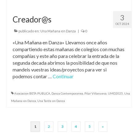
3
Creador@s
OCT 2024
publicado en:
Una Mañana en Danza
|
0
«Una Mañana en Danza» Llevamos once años
compartiendo estas mañanas de colegios con muchas
compañías y este año para celebrar la entrada de la
segunda decada abrimos la posibilidad de que nos
mandeis vuestras ideas/proyectos para ver si
podemos contar …
Continuar
Asociacion BETA PUBLICA
,
Danza Contemporanea
,
Pilar Villanueva
,
UMD2025
,
Una
Mañana en Danza
,
Una Tarde en Danza
Paginación
1
2
3
4
5
»
de