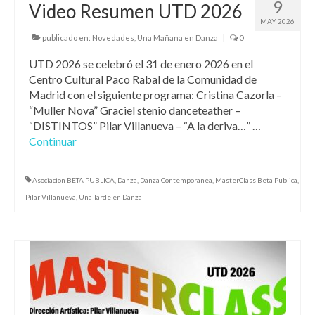
9
Video Resumen UTD 2026
MAY 2026
publicado en:
Novedades
,
Una Mañana en Danza
|
0
UTD 2026 se celebró el 31 de enero 2026 en el
Centro Cultural Paco Rabal de la Comunidad de
Madrid con el siguiente programa: Cristina Cazorla –
“Muller Nova” Graciel stenio danceteather –
“DISTINTOS” Pilar Villanueva – “A la deriva…” …
Continuar
Asociacion BETA PUBLICA
,
Danza
,
Danza Contemporanea
,
MasterClass Beta Publica
,
Pilar Villanueva
,
Una Tarde en Danza