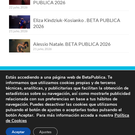
PUBLICA 2026
22 julio, 2026
Eliza Kindziuk-Kosianko . BETA PUBLICA
2026
21 julio, 2026
Alessio Natale. BETA PUBLICA 2026
21 julio, 2026
Estás accediendo a una página web de BetaPublica. Te
Contacta con nosotros
informamos que utilizamos cookies propias y de terceros
técnicas, analíticas, y publicitarias que facilitan la obtención de
609 19 97 00
estadísticas sobre su navegación, así como mostrarle publicidad
info@betapublica.org
relacionada con sus preferencias en base a tus hábitos de
navegación. Puedes desactivar las cookies que utilizamos
© Beta Publica -
Aviso Legal y de privacidad
pulsando el botón de ajustes o aceptarlas todas pulsando el
botón Aceptar. Para más información acceda a nuestra
Política
de Cookies
Aceptar
Ajustes