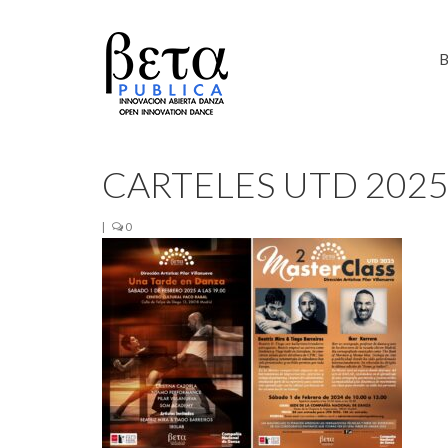
B
CARTELES UTD 202
|
0