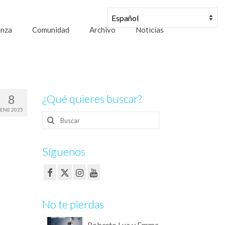
anza
Comunidad
Archivo
Noticias
8
¿Qué quieres buscar?
ENE 2025
Buscar
por:
Síguenos
No te pierdas
Roberto Lua y Emma