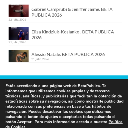
Gabriel Camprubi & Jeniffer Jaime. BETA
PUBLICA 2026
22 julio, 2026
Eliza Kindziuk-Kosianko . BETA PUBLICA
2026
21 julio, 2026
Alessio Natale. BETA PUBLICA 2026
21 julio, 2026
Estás accediendo a una página web de BetaPublica. Te
Contacta con nosotros
informamos que utilizamos cookies propias y de terceros
técnicas, analíticas, y publicitarias que facilitan la obtención de
609 19 97 00
estadísticas sobre su navegación, así como mostrarle publicidad
info@betapublica.org
relacionada con sus preferencias en base a tus hábitos de
navegación. Puedes desactivar las cookies que utilizamos
© Beta Publica -
Aviso Legal y de privacidad
pulsando el botón de ajustes o aceptarlas todas pulsando el
botón Aceptar. Para más información acceda a nuestra
Política
de Cookies