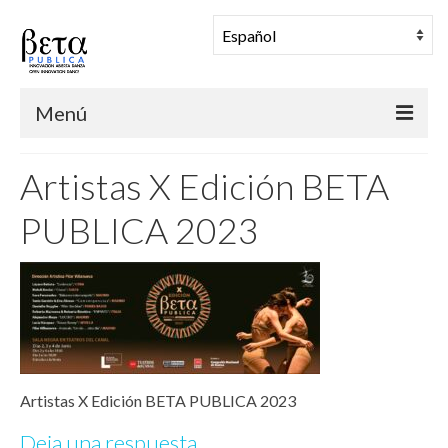
Menú
BETA PUBLICA
Artistas X Edición BETA
Muestra Coreográfica
PUBLICA 2023
Una Mañana en Danza
Comunidad
Archivo
Noticias
Artistas X Edición BETA PUBLICA 2023
Deja una respuesta