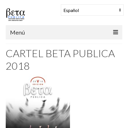
Menú
BETA PUBLICA
CARTEL BETA PUBLICA
Muestra Coreográfica
2018
Una Mañana en Danza
Comunidad
Archivo
Noticias