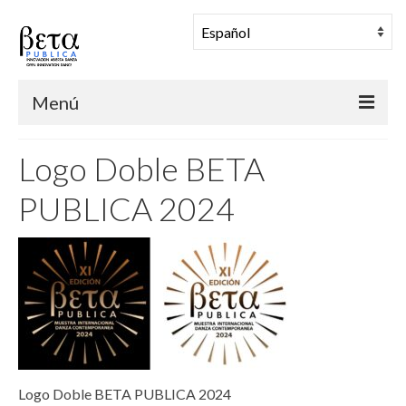
Menú
BETA PUBLICA
Logo Doble BETA
Muestra Coreográfica
PUBLICA 2024
Una Mañana en Danza
Comunidad
Archivo
Noticias
Logo Doble BETA PUBLICA 2024