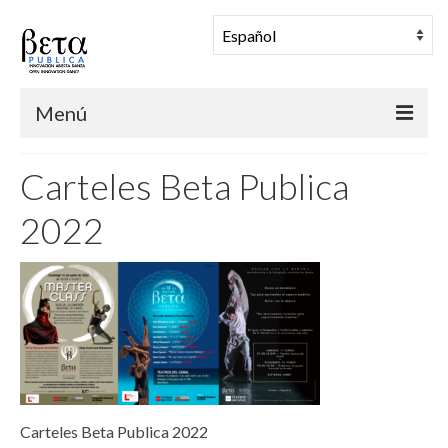
Menú
BETA PUBLICA
Carteles Beta Publica
Muestra Coreográfica
2022
Una Mañana en Danza
Comunidad
Archivo
Noticias
Carteles Beta Publica 2022