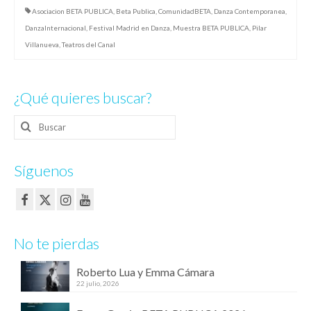
Asociacion BETA PUBLICA
,
Beta Publica
,
ComunidadBETA
,
Danza Contemporanea
,
DanzaInternacional
,
Festival Madrid en Danza
,
Muestra BETA PUBLICA
,
Pilar
Villanueva
,
Teatros del Canal
¿Qué quieres buscar?
Buscar
por:
Síguenos
No te pierdas
Roberto Lua y Emma Cámara
22 julio, 2026