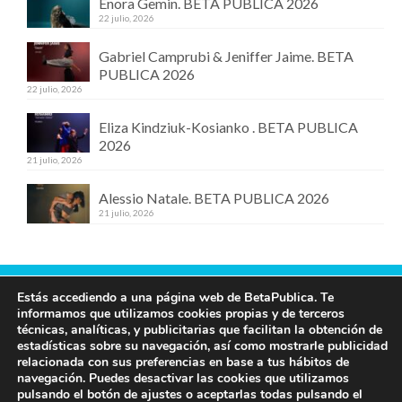
Enora Gemin. BETA PUBLICA 2026
22 julio, 2026
Gabriel Camprubi & Jeniffer Jaime. BETA
PUBLICA 2026
22 julio, 2026
Eliza Kindziuk-Kosianko . BETA PUBLICA
2026
21 julio, 2026
Alessio Natale. BETA PUBLICA 2026
21 julio, 2026
Estás accediendo a una página web de BetaPublica. Te
Contacta con nosotros
informamos que utilizamos cookies propias y de terceros
técnicas, analíticas, y publicitarias que facilitan la obtención de
609 19 97 00
estadísticas sobre su navegación, así como mostrarle publicidad
info@betapublica.org
relacionada con sus preferencias en base a tus hábitos de
navegación. Puedes desactivar las cookies que utilizamos
© Beta Publica -
Aviso Legal y de privacidad
pulsando el botón de ajustes o aceptarlas todas pulsando el