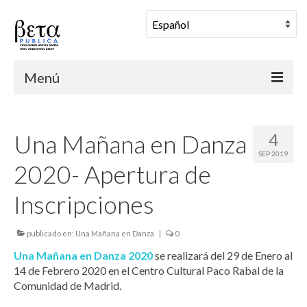
Menú
BETA PUBLICA
Una Mañana en Danza
4
Muestra Coreográfica
SEP 2019
2020- Apertura de
Una Mañana en Danza
Inscripciones
Comunidad
Archivo
publicado en:
Una Mañana en Danza
|
0
Una Mañana en Danza 2020
Noticias
se realizará del 29 de Enero al
14 de Febrero 2020 en el Centro Cultural Paco Rabal de la
Comunidad de Madrid.