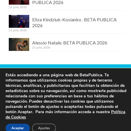
PUBLICA 2026
22 julio, 2026
Eliza Kindziuk-Kosianko . BETA PUBLICA
2026
21 julio, 2026
Alessio Natale. BETA PUBLICA 2026
21 julio, 2026
Estás accediendo a una página web de BetaPublica. Te
Contacta con nosotros
informamos que utilizamos cookies propias y de terceros
técnicas, analíticas, y publicitarias que facilitan la obtención de
609 19 97 00
estadísticas sobre su navegación, así como mostrarle publicidad
info@betapublica.org
relacionada con sus preferencias en base a tus hábitos de
navegación. Puedes desactivar las cookies que utilizamos
© Beta Publica -
Aviso Legal y de privacidad
pulsando el botón de ajustes o aceptarlas todas pulsando el
botón Aceptar. Para más información acceda a nuestra
Política
de Cookies
Aceptar
Ajustes