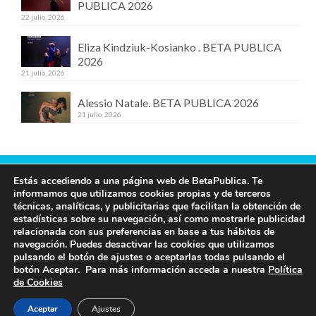
PUBLICA 2026
22 julio, 2026
Eliza Kindziuk-Kosianko . BETA PUBLICA
2026
21 julio, 2026
Alessio Natale. BETA PUBLICA 2026
21 julio, 2026
Estás accediendo a una página web de BetaPublica. Te
Contacta con nosotros
informamos que utilizamos cookies propias y de terceros
técnicas, analíticas, y publicitarias que facilitan la obtención de
609 19 97 00
estadísticas sobre su navegación, así como mostrarle publicidad
info@betapublica.org
relacionada con sus preferencias en base a tus hábitos de
navegación. Puedes desactivar las cookies que utilizamos
© Beta Publica -
Aviso Legal y de privacidad
pulsando el botón de ajustes o aceptarlas todas pulsando el
botón Aceptar. Para más información acceda a nuestra
Política
de Cookies
Aceptar
Ajustes