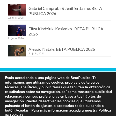
Gabriel Camprubi & Jeniffer Jaime. BETA
PUBLICA 2026
22 julio, 2026
Eliza Kindziuk-Kosianko . BETA PUBLICA
2026
21 julio, 2026
Alessio Natale. BETA PUBLICA 2026
21 julio, 2026
Estás accediendo a una página web de BetaPublica. Te
Contacta con nosotros
informamos que utilizamos cookies propias y de terceros
técnicas, analíticas, y publicitarias que facilitan la obtención de
609 19 97 00
estadísticas sobre su navegación, así como mostrarle publicidad
info@betapublica.org
relacionada con sus preferencias en base a tus hábitos de
navegación. Puedes desactivar las cookies que utilizamos
© Beta Publica -
Aviso Legal y de privacidad
pulsando el botón de ajustes o aceptarlas todas pulsando el
botón Aceptar. Para más información acceda a nuestra
Política
de Cookies