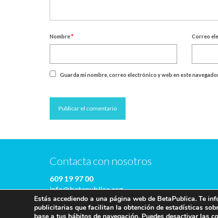
Nombre
*
Correo el
Guarda mi nombre, correo electrónico y web en este navegador
Contacta con nosotros
609 19 97 00
info@betapublica.org
Estás accediendo a una página web de BetaPublica. Te info
© Beta Publica -
Aviso Legal y de privacidad
publicitarias que facilitan la obtención de estadísticas so
base a tus hábitos de navegación. Puedes desactivar las c