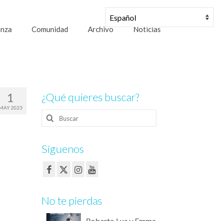
anza
Comunidad
Archivo
Noticias
1
¿Qué quieres buscar?
MAY 2023
Buscar
por:
Síguenos
No te pierdas
Roberto Lua y Emma