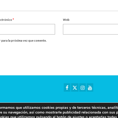
ectrónico
*
Web
 para la próxima vez que comente.
rmamos que utilizamos cookies propias y de terceros técnicas, analíti
bre su navegación, así como mostrarle publicidad relacionada con sus 
ookies que utilizamos pulsando el botón de ajustes o aceptarlas todas