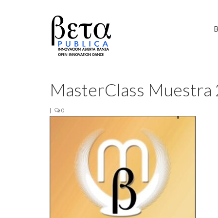
B
MasterClass Muestra
|
0