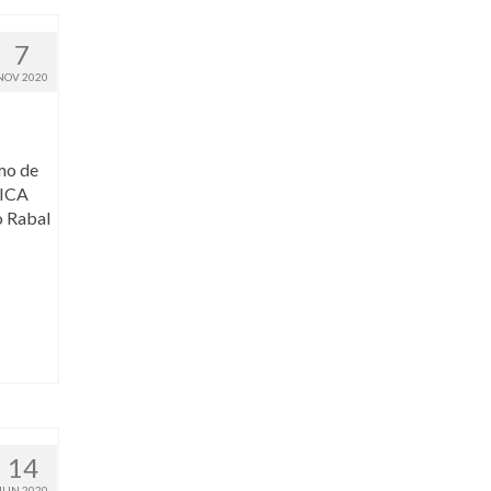
7
NOV 2020
mo de
LICA
o Rabal
14
JUN 2020