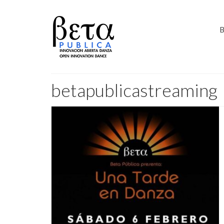
B
betapublicastreaming