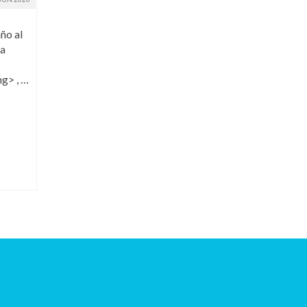
ño al
ra
g> , …