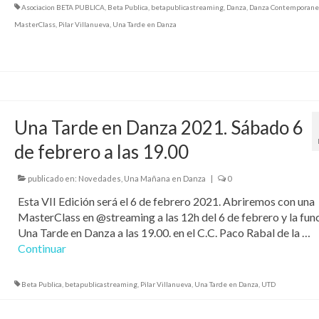
Asociacion BETA PUBLICA
,
Beta Publica
,
betapublicastreaming
,
Danza
,
Danza Contemporane
MasterClass
,
Pilar Villanueva
,
Una Tarde en Danza
Una Tarde en Danza 2021. Sábado 6
de febrero a las 19.00
publicado en:
Novedades
,
Una Mañana en Danza
|
0
Esta VII Edición será el 6 de febrero 2021. Abriremos con una
MasterClass en @streaming a las 12h del 6 de febrero y la fun
Una Tarde en Danza a las 19.00. en el C.C. Paco Rabal de la …
Continuar
Beta Publica
,
betapublicastreaming
,
Pilar Villanueva
,
Una Tarde en Danza
,
UTD