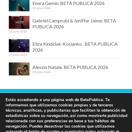
Enora Gemin. BETA PUBLICA 2026
22 julio, 2026
Gabriel Camprubi & Jeniffer Jaime. BETA
PUBLICA 2026
22 julio, 2026
Eliza Kindziuk-Kosianko . BETA PUBLICA
2026
21 julio, 2026
Alessio Natale. BETA PUBLICA 2026
21 julio, 2026
Estás accediendo a una página web de BetaPublica. Te
Contacta con nosotros
informamos que utilizamos cookies propias y de terceros
técnicas, analíticas, y publicitarias que facilitan la obtención de
609 19 97 00
estadísticas sobre su navegación, así como mostrarle publicidad
info@betapublica.org
relacionada con sus preferencias en base a tus hábitos de
navegación. Puedes desactivar las cookies que utilizamos
© Beta Publica -
Aviso Legal y de privacidad
pulsando el botón de ajustes o aceptarlas todas pulsando el