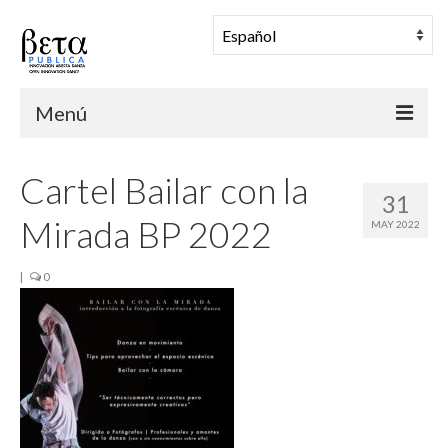
Menú
BETA PUBLICA
Cartel Bailar con la
31
Muestra Coreográfica
Mirada BP 2022
MAY 2022
Una Mañana en Danza
|
0
Comunidad
Archivo
Noticias